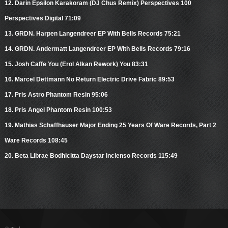
12. Darin Epsilon Karakoram (DJ Chus Remix) Perspectives 100
Perspectives Digital 71:09
13. GRDN. Harpen Langendreer EP With Bells Records 75:21
14. GRDN. Andermatt Langendreer EP With Bells Records 79:16
15. Josh Caffe You (Erol Alkan Rework) You 83:31
16. Marcel Dettmann No Return Electric Drive Fabric 89:53
17. Pris Astro Phantom Resin 95:06
18. Pris Angel Phantom Resin 100:53
19. Mathias Schaffhäuser Major Ending 25 Years Of Ware Records, Part 2
Ware Records 108:45
20. Beta Librae Bodhicitta Daystar Incienso Records 115:49