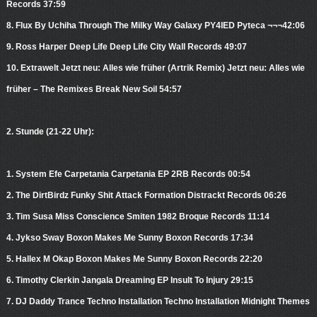
Records 37:59
8. Flux By Uchiha Through The Milky Way Galaxy PY4IED Pyteca ¬¬¬42:06
9. Ross Harper Deep Life Deep Life City Wall Records 49:07
10. Extrawelt Jetzt neu: Alles wie früher (Artrik Remix) Jetzt neu: Alles wie
früher – The Remixes Break New Soil 54:57
2. Stunde (21-22 Uhr):
1. System Efe Carpetania Carpetania EP 2RB Records 00:54
2. The DirtBirdz Funky Shit Attack Formation Distrackt Records 06:26
3. Tim Susa Miss Conscience Smiten 1982 Broque Records 11:14
4. Jykso Sway Boxon Makes Me Sunny Boxon Records 17:34
5. Hallex M Okap Boxon Makes Me Sunny Boxon Records 22:20
6. Timothy Clerkin Jangala Dreaming EP Insult To Injury 29:15
7. DJ Daddy Trance Techno Installation Techno Installation Midnight Themes