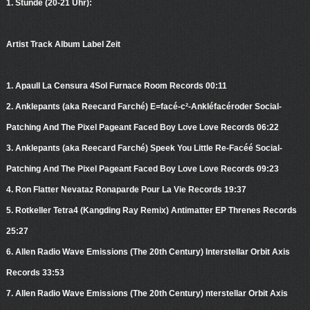
1. Stunde (20-21 Uhr):
Artist Track Album Label Zeit
1. Apaull La Censura 4Sol Furnace Room Records 00:11
2. Anklepants (aka Reecard Farché) E=facé-c²-Ankléfacéroder Social-
Patching And The Pixel Pageant Faced Boy Love Love Records 06:22
3. Anklepants (aka Reecard Farché) Speek You Little Re-Facéé Social-
Patching And The Pixel Pageant Faced Boy Love Love Records 09:23
4. Ron Flatter Nevataz Ronaparde Pour La Vie Records 19:37
5. Rotkeller Tetra4 (Kangding Ray Remix) Antimatter EP Threnes Records
25:27
6. Allen Radio Wave Emissions (The 20th Century) Interstellar Orbit Axis
Records 33:53
7. Allen Radio Wave Emissions (The 20th Century) nterstellar Orbit Axis