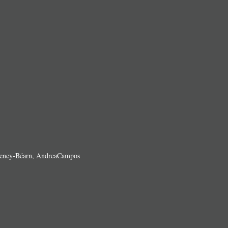
lency-Béarn, AndreaCampos