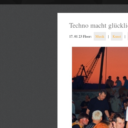
Techno macht glückli
17. 01 23 Floor:
|
|
Musik
Kunst