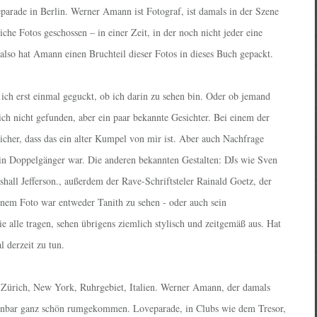
arade in Berlin. Werner Amann ist Fotograf, ist damals in der Szene
che Fotos geschossen – in einer Zeit, in der noch nicht jeder eine
also hat Amann einen Bruchteil dieser Fotos in dieses Buch gepackt.
 ich erst einmal geguckt, ob ich darin zu sehen bin. Oder ob jemand
ich nicht gefunden, aber ein paar bekannte Gesichter. Bei einem der
icher, dass das ein alter Kumpel von mir ist. Aber auch Nachfrage
r ein Doppelgänger war. Die anderen bekannten Gestalten: DJs wie Sven
shall Jefferson., außerdem der Rave-Schriftsteler Rainald Goetz, der
inem Foto war entweder Tanith zu sehen - oder auch sein
e alle tragen, sehen übrigens ziemlich stylisch und zeitgemäß aus. Hat
l derzeit zu tun.
, Zürich, New York, Ruhrgebiet, Italien. Werner Amann, der damals
offenbar ganz schön rumgekommen. Loveparade, in Clubs wie dem Tresor,