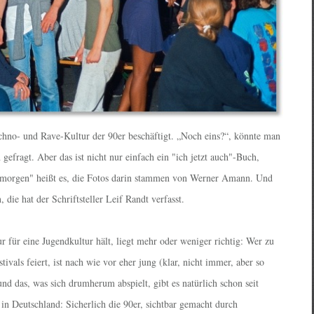
chno- und Rave-Kultur der 90er beschäftigt. „Noch eins?“, könnte man
gefragt. Aber das ist nicht nur einfach ein "ich jetzt auch"-Buch,
n morgen" heißt es, die Fotos darin stammen von Werner Amann. Und
, die hat der Schriftsteller Leif Randt verfasst.
 für eine Jugendkultur hält, liegt mehr oder weniger richtig: Wer zu
ivals feiert, ist nach wie vor eher jung (klar, nicht immer, aber so
nd das, was sich drumherum abspielt, gibt es natürlich schon seit
n Deutschland: Sicherlich die 90er, sichtbar gemacht durch