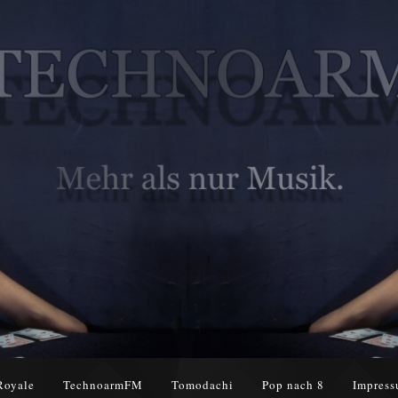
Royale
TechnoarmFM
Tomodachi
Pop nach 8
Impress