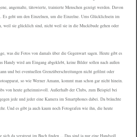
ogene, angemalte, tätowierte, trainierte Menschen gezeigt werden. Davon
en. Es geht um den Einzelnen, um die Einzelne. Ums Glücklichsein im
weil sie glücklich sind, nicht weil sie in die Muckibude gehen oder
rage, was die Fotos von damals über die Gegenwart sagen. Heute gibt es
Das Handy wird am Eingang abgeklebt, keine Bilder sollen nach außen
ann und bei eventuellen Grenzüberschreitungen nicht gefilmt oder
Fotoapparat, so wie Werner Amann, kommt man schon gar nicht hinein.
bs von heute geheimnisvoll. Außerhalb der Clubs, zum Beispiel bei
dagegen jede und jeder eine Kamera im Smartphones dabei. Da bräuchte
hr. Und es gibt ja auch kaum noch Fotografen wie ihn, die heute
ie sich da verstreut im Buch finden …Das sind ja nur eine Handvoll