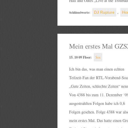
Hall and Oates „Live at the Trouba
Schlüsselworte:
DJ Rupture
,
Ho
Mein erstes Mal GZ
15. 10 09 Floor:
Sex
Ich bin das, was man einen echten
Teilzeit-Fan der RTL-Vorabend-Soa
„Gute Zeiten, schlechte Zeiten“ nenn
Von 4388 bis zum 11. Dezember ‘0
ausgestrahlten Folgen habe ich 0,8
Folgen gesehen. Folge 4388 war als
mein erstes Mal. Das hatte einen Gr