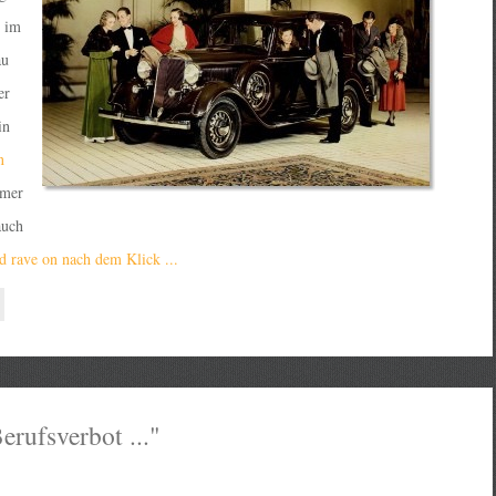
im
au
er
in
n
mmer
auch
 rave on nach dem Klick ...
rufsverbot ..."