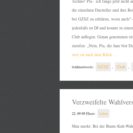
Techno! Pia - ich fange jetzt nicht a
die einzelnen Darsteller und ihre Ro
bei GZSZ zu erklären, wozu auch? -
jedenfalls ist DJ und konnte in eine
Club auflegen. Genau genommen ist P
zurufen: „Nein, Pia, die Jane bist Du
rave on nach dem Klick ...
Schlüsselworte:
GZSZ
,
Club
,
Verzweifelte Wahlver
22. 09 09 Floor:
Leben
Man merkt: Bei der Bunte-Kuh-Wah