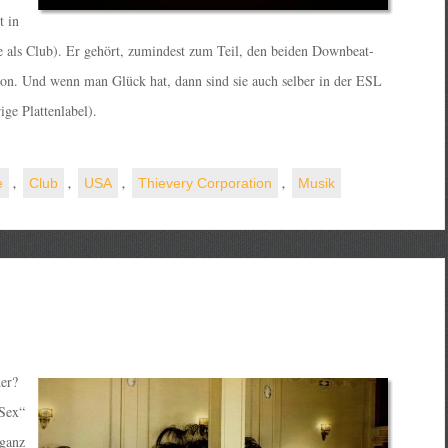
t in
nge als Club). Er gehört, zumindest zum Teil, den beiden Downbeat-
ion. Und wenn man Glück hat, dann sind sie auch selber in der ESL
ge Plattenlabel).
.
e
,
Club
,
USA
,
Thievery Corporation
,
Musik
der?
„Sex“
 ganz