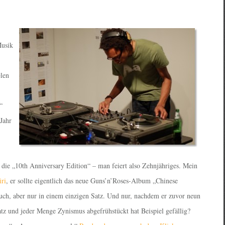
Musik
elen
“
 Jahr
g die „10th Anniversary Edition“ – man feiert also Zehnjähriges. Mein
iri
, er sollte eigentlich das neue Guns’n’Roses-Album „Chinese
ch, aber nur in einem einzigen Satz. Und nur, nachdem er zuvor neun
tz und jeder Menge Zynismus abgefrühstückt hat Beispiel gefällig?