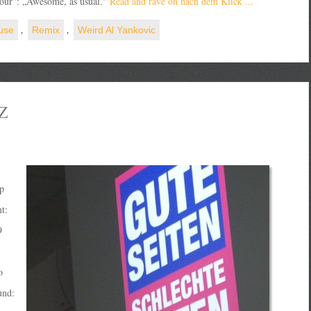
dour“: „Awesome, as usual.“
Read and rave on nach dem Klick ...
use
,
Remix
,
Weird Al Yankovic
SZ
p
t:
9
o
und: