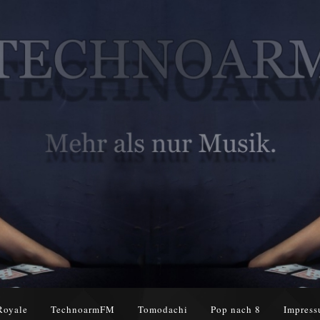
Royale
TechnoarmFM
Tomodachi
Pop nach 8
Impress