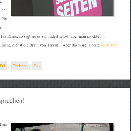
n,
llen
 Pia
m
ia DJane, so sagt sie es zumindest selbst, aber man möchte ihr
 nicht, die ist die Braut von Tarzan!“ Aber das wäre ja platt.
Read and
DJ
,
Techno
,
Sex
sprechen!
l am