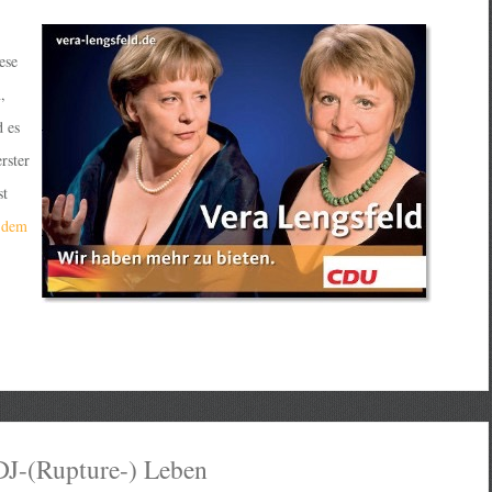
ese
,
d es
rster
st
 dem
DJ-(Rupture-) Leben