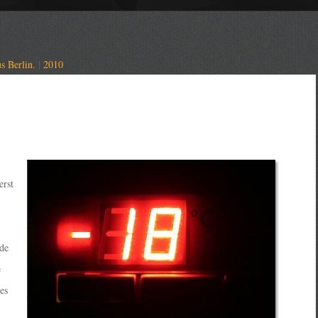
s Berlin.
|
2010
erst
de
e
es