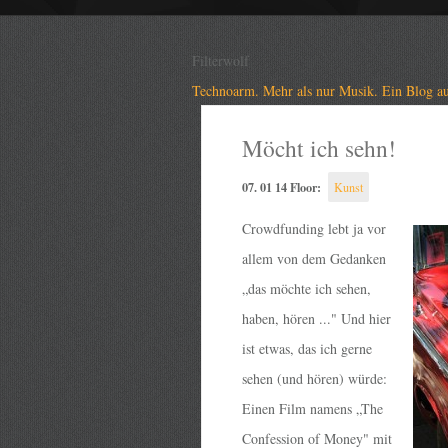
Filterwolf
Technoarm. Mehr als nur Musik. Ein Blog au
Möcht ich sehn!
07. 01 14 Floor:
Kunst
Crowdfunding lebt ja vor
allem von dem Gedanken
„das möchte ich sehen,
haben, hören ..." Und hier
ist etwas, das ich gerne
sehen (und hören) würde:
Einen Film namens „The
Confession of Money" mit