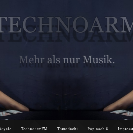
Royale
TechnoarmFM
Tomodachi
Pop nach 8
Impress