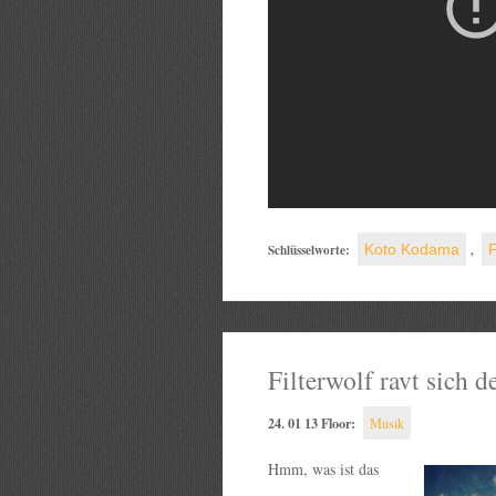
Schlüsselworte:
Koto Kodama
,
F
Filterwolf ravt sich 
24. 01 13 Floor:
Musik
Hmm, was ist das