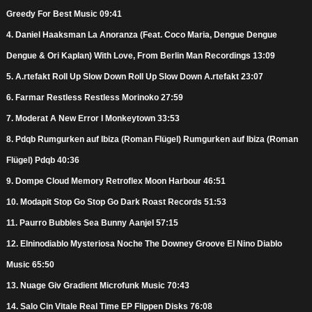
Greedy For Best Music 09:41
4. Daniel Haaksman La Anoranza (Feat. Coco Maria, Dengue Dengue
Dengue & Ori Kaplan) With Love, From Berlin Man Recordings 13:09
5. A.rtefakt Roll Up Slow Down Roll Up Slow Down A.rtefakt 23:07
6. Farmar Restless Restless Morinoko 27:59
7. Moderat A New Error I Monkeytown 33:53
8. Pdqb Rumgurken auf Ibiza (Roman Flügel) Rumgurken auf Ibiza (Roman
Flügel) Pdqb 40:36
9. Dompe Cloud Memory Retroflex Moon Harbour 46:51
10. Modapit Stop Go Stop Go Dark Roast Records 51:53
11. Paurro Bubbles Sea Bunny Aanjel 57:15
12. Elninodiablo Mysteriosa Noche The Downey Groove El Nino Diablo
Music 65:50
13. Nuage Giv Gradient Microfunk Music 70:43
14. Salo Cin Vitale Real Time EP Flippen Disks 76:08