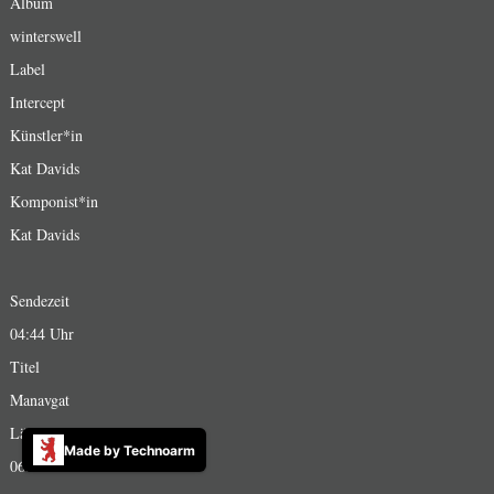
Album
winterswell
Label
Intercept
Künstler*in
Kat Davids
Komponist*in
Kat Davids
Sendezeit
04:44 Uhr
Titel
Manavgat
Länge
Made by Technoarm
06:14 Minuten