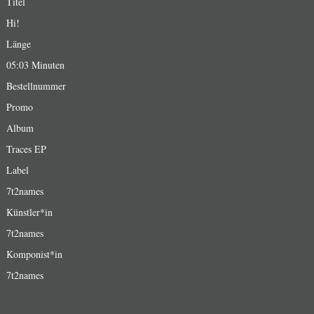
Titel
Hi!
Länge
05:03 Minuten
Bestellnummer
Promo
Album
Traces EP
Label
7t2names
Künstler*in
7t2names
Komponist*in
7t2names