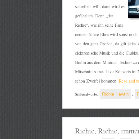
schreiben will, dann wird es
gefährlich. Denn „der
Richie“, wie ihn seine Fans
nennen (diese Ehre wird sonst noch 
von den ganz Großen, da gilt jedes k
elektronische Musik und die Clubkult
Berlin aus dem Minimal Techno zu e
Mitschnitt seines Live-Konzerts i
schon Zweifel kommen:
Read and ra
Schlüsselworte:
Richie Hawtin
,
P
Richie, Richie, imme