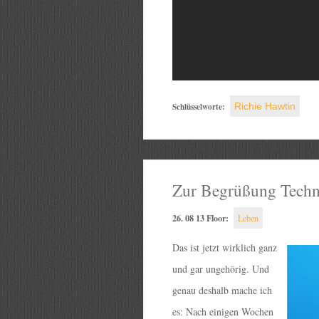
Schlüsselworte:
Richie Hawtin
Zur Begrüßung Techno
26. 08 13 Floor:
Leben
Das ist jetzt wirklich ganz
und gar ungehörig. Und
genau deshalb mache ich
es: Nach einigen Wochen