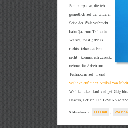
Sommerpause, die ich
gemütlich auf der anderen
Seite der Welt verbracht
habe (ja, zum Teil unter
Wasser, sonst gäbe es
rechts stehendes Foto
nicht), komme ich zurück,
nehme die Arbeit am
Technoarm auf ... und
verlinke auf einen Artikel von Morit
Weil ich dick, faul und gefräßig bi
Hawtin, Fetisch und Boys Noize übe
Schlüsselworte:
DJ Hell
,
Westb