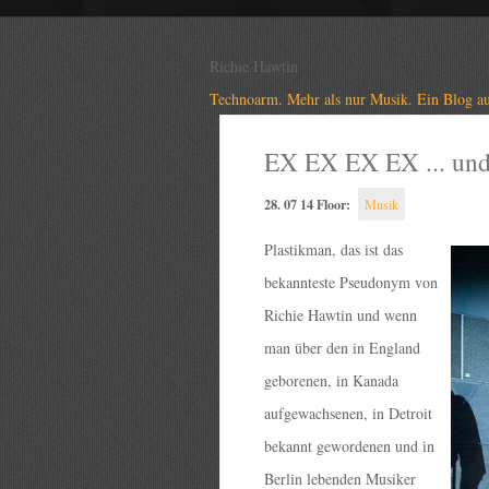
Richie Hawtin
Technoarm. Mehr als nur Musik. Ein Blog au
EX EX EX EX ... und
28. 07 14 Floor:
Musik
Plastikman, das ist das
bekannteste Pseudonym von
Richie Hawtin und wenn
man über den in England
geborenen, in Kanada
aufgewachsenen, in Detroit
bekannt gewordenen und in
Berlin lebenden Musiker