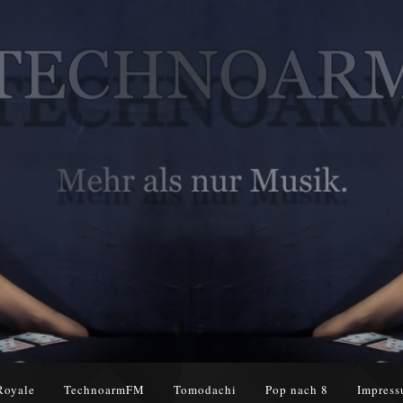
Royale
TechnoarmFM
Tomodachi
Pop nach 8
Impress