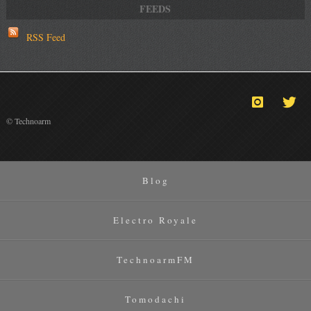
RSS Feed
© Technoarm
Blog
Electro Royale
TechnoarmFM
Tomodachi