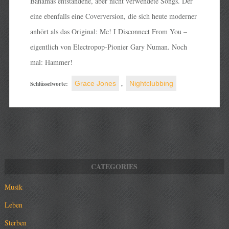
Bahamas entstandene, aber nicht verwendete Songs. Der
eine ebenfalls eine Coverversion, die sich heute moderner
anhört als das Original: Me! I Disconnect From You –
eigentlich von Electropop-Pionier Gary Numan. Noch
mal: Hammer!
Schlüsselworte:
Grace Jones
,
Nightclubbing
Musik
Leben
Sterben