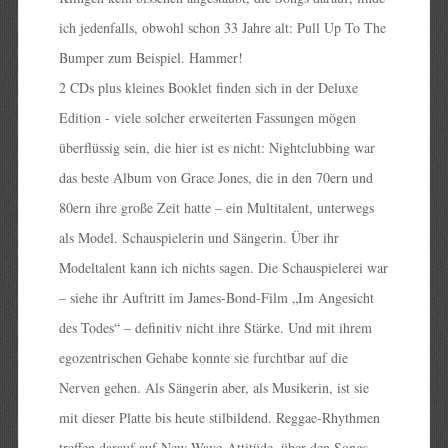
ich jedenfalls, obwohl schon 33 Jahre alt: Pull Up To The
Bumper zum Beispiel. Hammer!
2 CDs plus kleines Booklet finden sich in der Deluxe
Edition - viele solcher erweiterten Fassungen mögen
überflüssig sein, die hier ist es nicht: Nightclubbing war
das beste Album von Grace Jones, die in den 70ern und
80ern ihre große Zeit hatte – ein Multitalent, unterwegs
als Model. Schauspielerin und Sängerin. Über ihr
Modeltalent kann ich nichts sagen. Die Schauspielerei war
– siehe ihr Auftritt im James-Bond-Film „Im Angesicht
des Todes“ – definitiv nicht ihre Stärke. Und mit ihrem
egozentrischen Gehabe konnte sie furchtbar auf die
Nerven gehen. Als Sängerin aber, als Musikerin, ist sie
mit dieser Platte bis heute stilbildend. Reggae-Rhythmen
treffen darauf auf New-Wave-Attitüde, über den Songs