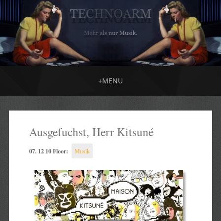
+
MENU
Ausgefuchst, Herr Kitsuné
07. 12 10 Floor:
Musik