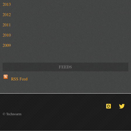
2013
2012
2011
2010
2009
RSS Feed
© Technoarm