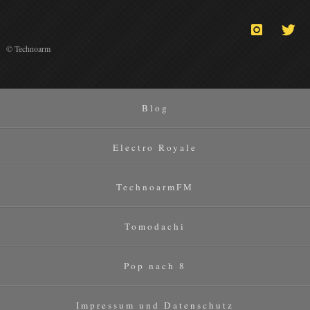
© Technoarm
Blog
Electro Royale
TechnoarmFM
Tomodachi
Pop nach 8
Impressum und Datenschutz