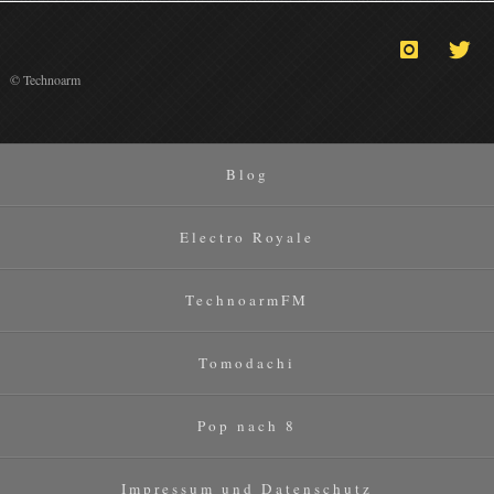
© Technoarm
Blog
Electro Royale
TechnoarmFM
Tomodachi
Pop nach 8
Impressum und Datenschutz