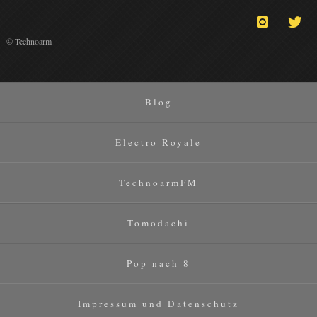
© Technoarm
Blog
Electro Royale
TechnoarmFM
Tomodachi
Pop nach 8
Impressum und Datenschutz