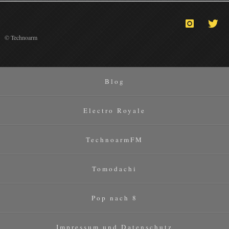
© Technoarm
Blog
Electro Royale
TechnoarmFM
Tomodachi
Pop nach 8
Impressum und Datenschutz