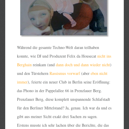
Während die gesamte Techno-Welt daran teilhaben
konnte, wie DJ und Produzent Felix da Housecat
nicht ins
Berghain
reinkam (und
dann doch und dann wieder nicht
)
und den Türstehern
Rassismus vorwarf
(aber
eben nicht
immer
), feierte ein neuer Club in Berlin seine Eröffnung:
das Phono in der Pappelallee 66 in Prenzlauer Berg.
Prenzlauer Berg, diese komplett unspannende Schlafstadt
für den Berliner Mittelstand? Ja, genau. Ich war da und es
gibt aus meiner Sicht exakt drei Sachen zu sagen.
Erstens musste ich sehr lachen über die Berichte, die das