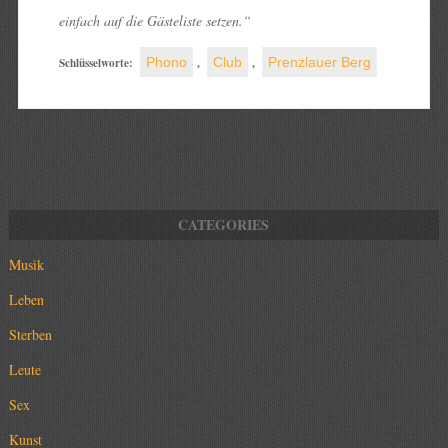
einfach auf die Gästeliste setzen.“
Schlüsselworte:
Phono
,
Club
,
Prenzlauer Berg
Musik
Leben
Sterben
Leute
Sex
Kunst