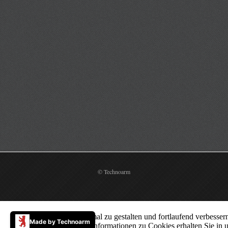
© Technoarm
Um unsere Webseite optimal zu gestalten und fortlaufend verbess
Made by Technoarm
von Cookies zu. Weitere Informationen zu Cookies erhalten Sie in 