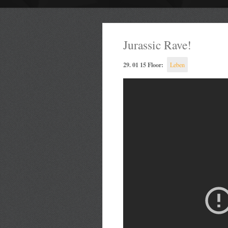
Jurassic Rave!
29. 01 15 Floor:
Leben