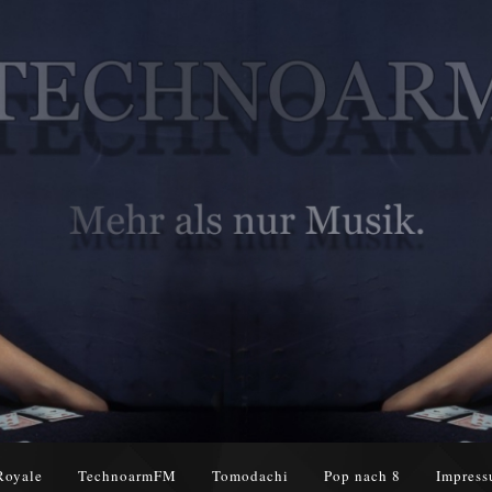
Royale
TechnoarmFM
Tomodachi
Pop nach 8
Impress