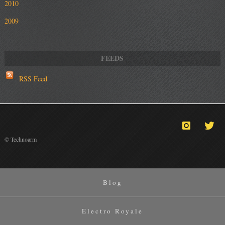
2010
2009
RSS Feed
© Technoarm
Blog
Electro Royale