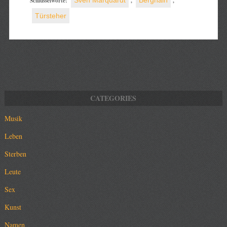
Schlüsselworte:
Sven Marquardt
,
Berghain
,
Türsteher
Musik
Leben
Sterben
Leute
Sex
Kunst
Namen