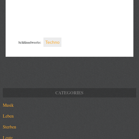
Schlüsselworte:
Techno
Musik
Leben
Sterben
Leute