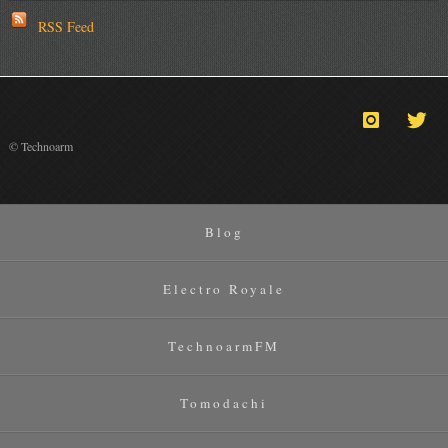
RSS Feed
© Technoarm
Blog
Electro Royale
TechnoarmFM
Tomodachi