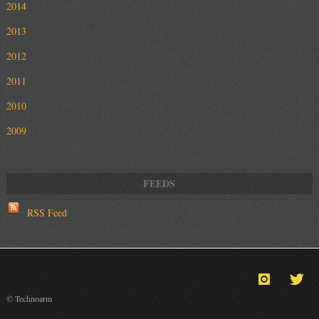
2014
2013
2012
2011
2010
2009
RSS Feed
© Technoarm