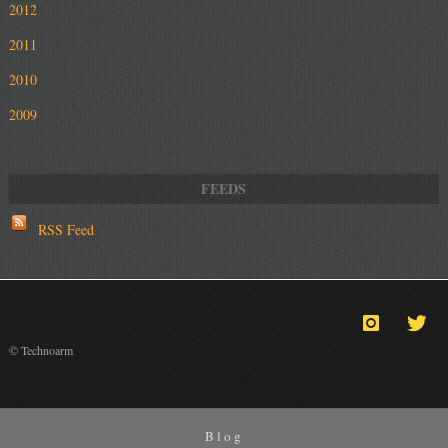
2012
2011
2010
2009
RSS Feed
© Technoarm
Blog