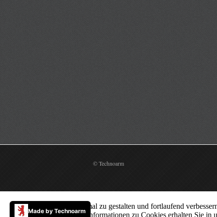
© Technoarm
Um unsere Webseite optimal zu gestalten und fortlaufend verbess
Made by Technoarm
von Cookies zu. Weitere Informationen zu Cookies erhalten Sie in 