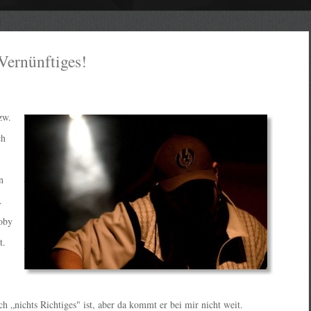
Vernünftiges!
zw.
ch
n
.
oby
t.
ch „nichts Richtiges" ist, aber da kommt er bei mir nicht weit.