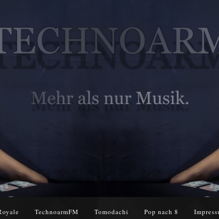
Royale
TechnoarmFM
Tomodachi
Pop nach 8
Impress