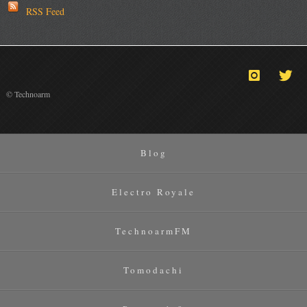
RSS Feed
© Technoarm
Blog
Electro Royale
TechnoarmFM
Tomodachi