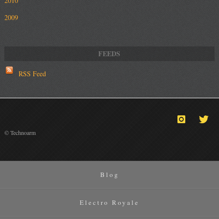
2010
2009
RSS Feed
© Technoarm
Blog
Electro Royale