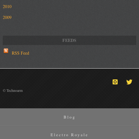
2010
2009
RSS Feed
© Technoarm
Blog
Electro Royale