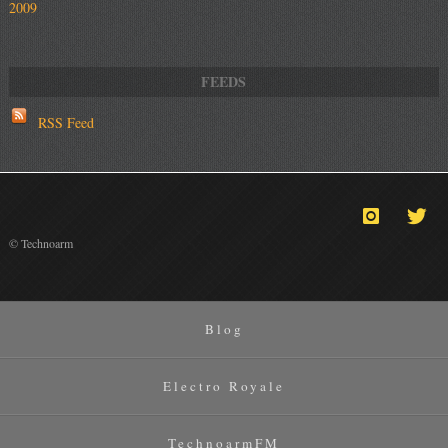
2009
RSS Feed
© Technoarm
Blog
Electro Royale
TechnoarmFM