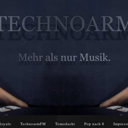
Royale
TechnoarmFM
Tomodachi
Pop nach 8
Impress