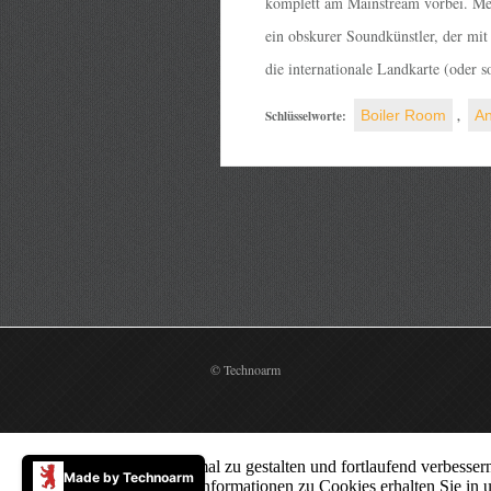
komplett am Mainstream vorbei. Mein
ein obskurer Soundkünstler, der mit 
die internationale Landkarte (oder s
Schlüsselworte:
Boiler Room
,
An
© Technoarm
Um unsere Webseite optimal zu gestalten und fortlaufend verbess
Made by Technoarm
von Cookies zu. Weitere Informationen zu Cookies erhalten Sie in 