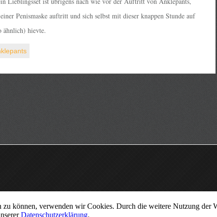
 Lieblingsset ist übrigens nach wie vor der Auftritt von Anklepants,
einer Penismaske auftritt und sich selbst mit dieser knappen Stunde auf
o ähnlich) hievte.
klepants
ern zu können, verwenden wir Cookies. Durch die weitere Nutzung der
unserer
Datenschutzerklärung
.