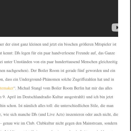
er der einst ganz kleinen und jetzt ein bisschen größeren Mitspieler ist
 kennt: DJs legen für ein paar handverlesene Freunde auf, das Ganze
bei unter Umständen von ein paar hunderttausend Menschen gleichzeitig
ionen nachgesehen). Der Boiler Room ist gerade fünf geworden und ein
chon, dass ein Underground-Phänomen solche Zugriffszahlen hat und in
astemaker
“. Michail Stangl vom Boiler Room Berlin hat mir das alles
 9. April im Deutschlandradio Kultur ausgestrahlt) und ich bin jetzt
in schon. Ist nämlich alles toll: die unterschiedlichen Stile, die man
 wie sich manche DJs (und Live Acts) inszenieren oder auch nicht, die
- genau wie im Club. Clubkultur nicht gegen den Mainstream, sondern