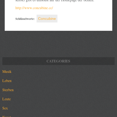
http://www.concubine.cc/
Schlüsselworte:
Concubine
Musik
Leben
Sterben
Leute
Sex