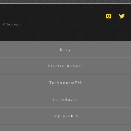
© Technoarm
Blog
Electro Royale
TechnoarmFM
Tomodachi
Pop nach 8