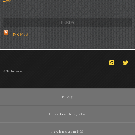
RSS Feed
© Technoarm
Blog
Electro Royale
TechnoarmFM