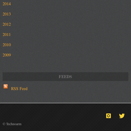
2014
2013
2012
2011
2010
2009
RSS Feed
© Technoarm