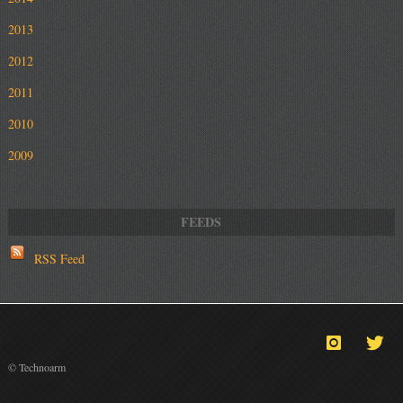
2013
2012
2011
2010
2009
RSS Feed
© Technoarm