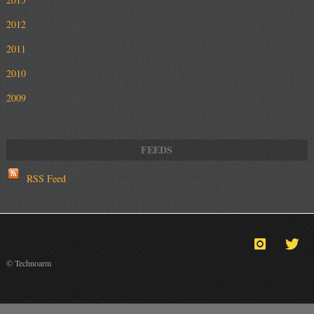
2012
2011
2010
2009
RSS Feed
© Technoarm