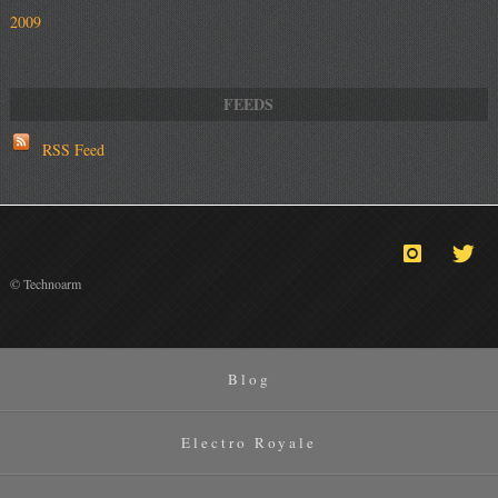
2009
RSS Feed
© Technoarm
Blog
Electro Royale