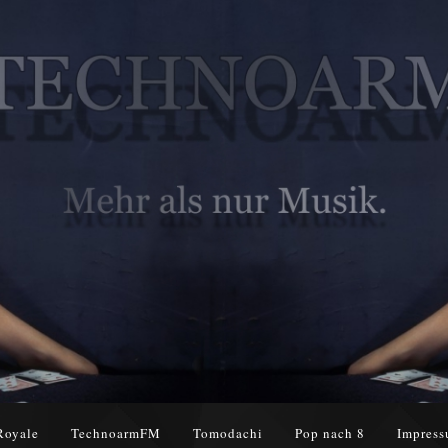
Royale
TechnoarmFM
Tomodachi
Pop nach 8
Impress