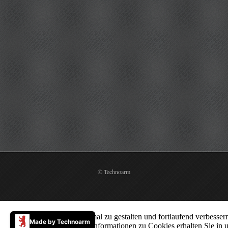
© Technoarm
Um unsere Webseite optimal zu gestalten und fortlaufend verbess
Made by Technoarm
von Cookies zu. Weitere Informationen zu Cookies erhalten Sie in 