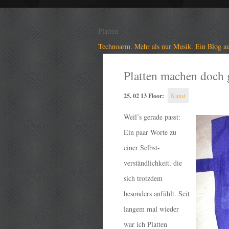
Platten
Technoarm. Mehr als nur Musik. Ein Blog au
Platten machen doch g
25. 02 13 Floor:
Kunst
Weil’s gerade passt:
Ein paar Worte zu
einer Selbst-
verständlichkeit, die
sich trotzdem
besonders anfühlt. Seit
langem mal wieder
war ich Platten