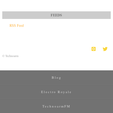
RSS Feed
© Technoarm
Blog
Electro Royale
TechnoarmFM