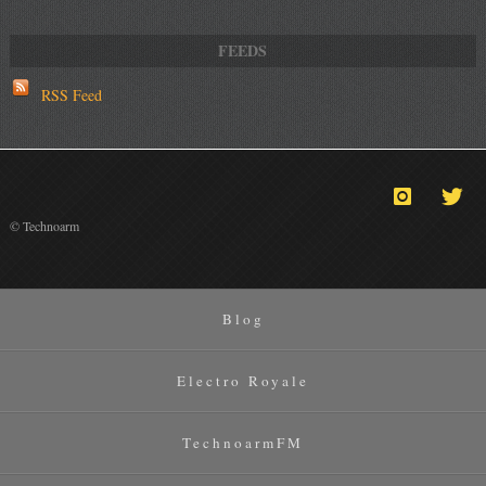
RSS Feed
© Technoarm
Blog
Electro Royale
TechnoarmFM