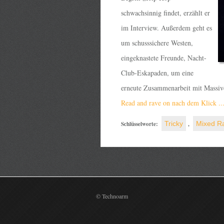
schwachsinnig findet, erzählt er
im Interview. Außerdem geht es
um schusssichere Westen,
eingeknastete Freunde, Nacht-
Club-Eskapaden, um eine
erneute Zusammenarbeit mit Massive 
Read and rave on nach dem Klick ..
Schlüsselworte:
Tricky
,
Mixed R
© Technoarm