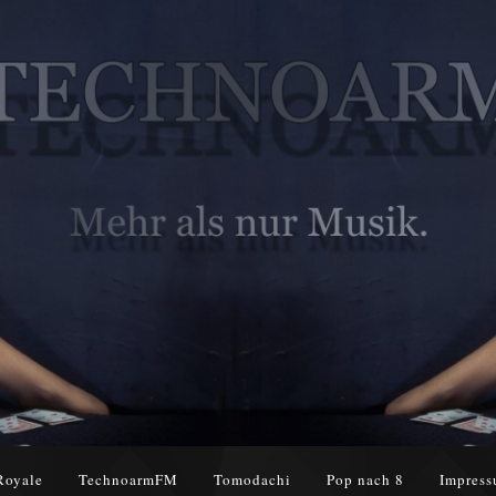
Royale
TechnoarmFM
Tomodachi
Pop nach 8
Impress