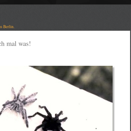
s Berlin.
ch mal was!