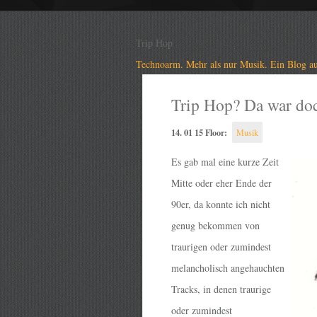
Trip Hop
Technoarm. Mehr als nur Musik. Ein Blog au
Trip Hop? Da war do
14. 01 15 Floor:
Musik
Es gab mal eine kurze Zeit
Mitte oder eher Ende der
90er, da konnte ich nicht
genug bekommen von
traurigen oder zumindest
melancholisch angehauchten
Tracks, in denen traurige
oder zumindest