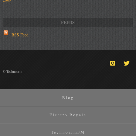
RSS Feed
© Technoarm
Blog
Electro Royale
TechnoarmFM