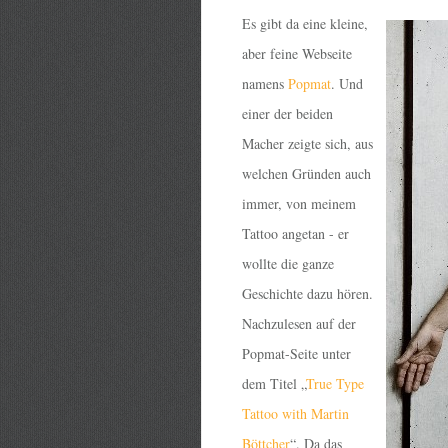
Es gibt da eine kleine,
aber feine Webseite
namens
Popmat
. Und
einer der beiden
Macher zeigte sich, aus
welchen Gründen auch
immer, von meinem
Tattoo angetan - er
wollte die ganze
Geschichte dazu hören.
Nachzulesen auf der
Popmat-Seite unter
dem Titel „
True Type
Tattoo with Martin
Böttcher
“. Da das