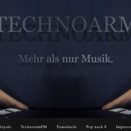
Royale
TechnoarmFM
Tomodachi
Pop nach 8
Impress