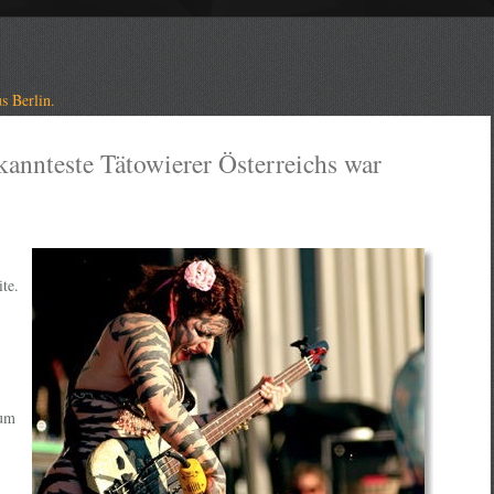
s Berlin.
kannteste Tätowierer Österreichs war
te.
 um