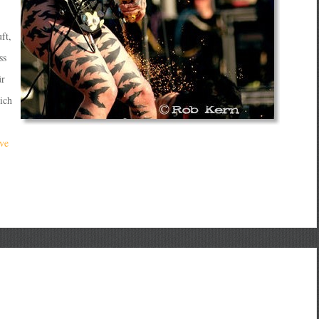
ft,
ss
ür
ich
ve