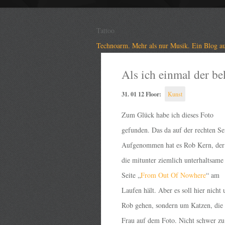
Tattoo
Technoarm. Mehr als nur Musik. Ein Blog au
Als ich einmal der be
31. 01 12 Floor:
Kunst
Zum Glück habe ich dieses Foto
gefunden. Das da auf der rechten Sei
Aufgenommen hat es Rob Kern, der
die mitunter ziemlich unterhaltsame
Seite „
From Out Of Nowhere
“ am
Laufen hält. Aber es soll hier nicht
Rob gehen, sondern um Katzen, die
Frau auf dem Foto. Nicht schwer zu