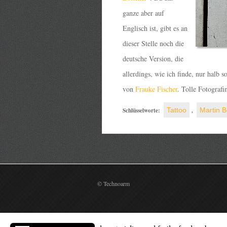
ganze aber auf
Englisch ist, gibt es an
dieser Stelle noch die
deutsche Version, die
allerdings, wie ich finde, nur halb 
von
Frauke Fischer
. Tolle Fotografi
Schlüsselworte:
Tattoo
,
Martin B
© Technoarm