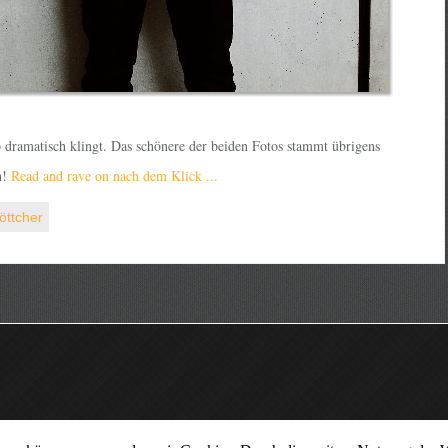
so dramatisch klingt. Das schönere der beiden Fotos stammt übrigens
n!
Read and rave on nach dem Klick ...
öttcher